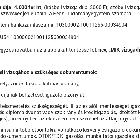
a díja: 4.000 forint,
(írásbeli vizsga díja: 2000 Ft, szóbeli viz
 szíveskedjen elutalni a Pécsi Tudományegyetem számára:
etem bankszámlaszáma: 10300002-10011256-00034904
HU54 103000021001125600034904
gyzés rovatban az alábbiakat tüntesse fel:
név, „MIK vizsgadí
teli vizsgához a szükséges dokumentumok:
mélyazonosításra alkalmas okmány,
a díjának befizetését igazoló bizonylat,
ditelismertetés szükségességét, ill. az ez alóli mentességet 
 és diplomakivonat vagy szakirány és kreditigazolás, kitöltött
es); amennyiben az oklevélen nem szerepel az átlag, úgy azt k
nálisan a többletpontokra vonatkozó kérvény és igazoló dok
 dokumentumok, OTDK/TDK igazolás, munkáltatói igazolás stb