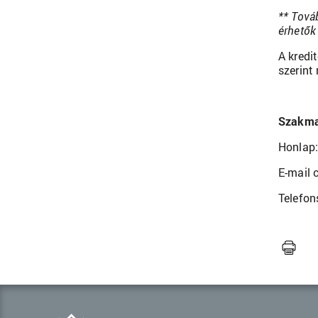
** Tová
érhetők 
A kredi
szerint
Szakmai
Honlap
E-mail 
Telefo