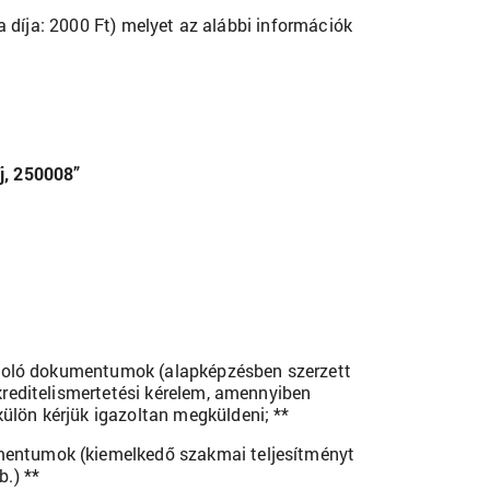
sga díja: 2000 Ft) melyet az alábbi információk
j, 250008”
igazoló dokumentumok (alapképzésben szerzett
 kreditelismertetési kérelem, amennyiben
ülön kérjük igazoltan megküldeni; **
umentumok (kiemelkedő szakmai teljesítményt
.) **