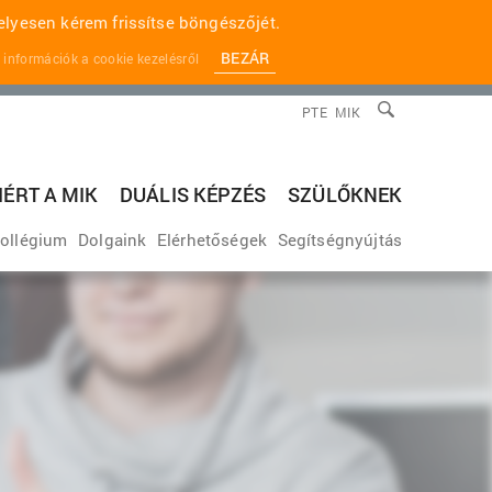
lyesen kérem frissítse böngészőjét.
BEZÁR
 információk a cookie kezelésről
PTE
MIK
IÉRT A MIK
DUÁLIS KÉPZÉS
SZÜLŐKNEK
ollégium
Dolgaink
Elérhetőségek
Segítségnyújtás