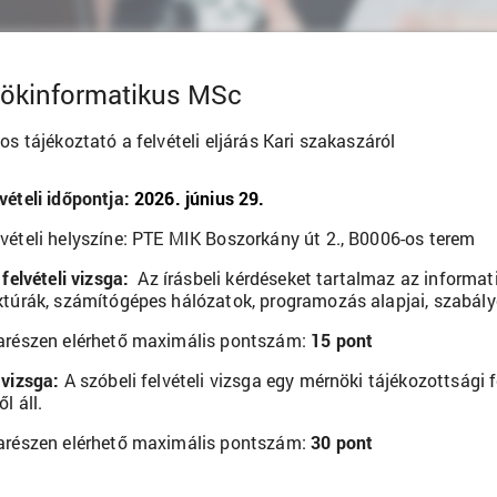
ökinformatikus MSc
os tájékoztató a felvételi eljárás Kari szakaszáról
vételi időpontja:
2026. június 29.
vételi helyszíne: PTE MIK Boszorkány út 2., B0006-os terem
 felvételi vizsga:
Az írásbeli kérdéseket tartalmaz az informati
ktúrák, számítógépes hálózatok, programozás alapjai, szabály
arészen elérhető maximális pontszám:
15 pont
 vizsga:
A szóbeli felvételi vizsga egy mérnöki tájékozottsági
l áll.
arészen elérhető maximális pontszám:
30 pont