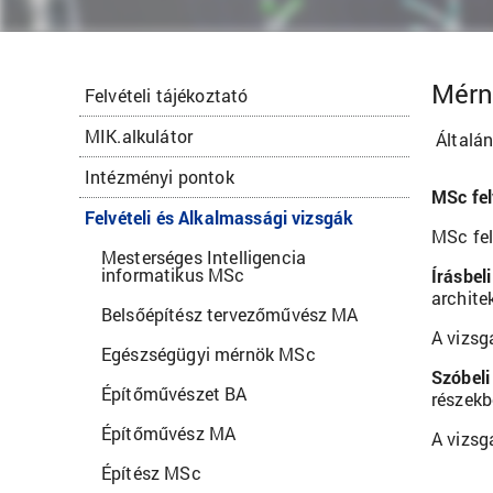
Mérn
Felvételi tájékoztató
MIK.alkulátor
Általán
Intézményi pontok
MSc fel
Felvételi és Alkalmassági vizsgák
MSc fel
Mesterséges Intelligencia
informatikus MSc
Írásbeli
archite
Belsőépítész tervezőművész MA
A vizsg
Egészségügyi mérnök MSc
Szóbeli
Építőművészet BA
részekbő
Építőművész MA
A vizsg
Építész MSc