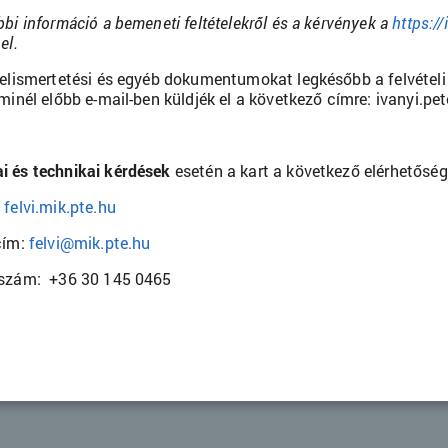
bbi információ a bemeneti feltételekről és a kérvények a
https://
el.
telismertetési és egyéb dokumentumokat legkésőbb a felvételi 
 minél előbb e-mail-ben küldjék el a következő címre: ivanyi.p
 és technikai kérdések
esetén a kart a következő elérhetőség
:
felvi.mik.pte.hu
cím:
felvi@mik.pte.hu
nszám: +36 30 145 0465