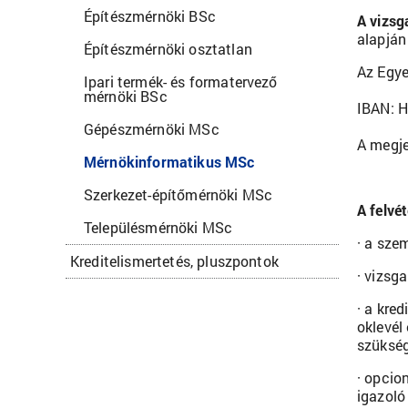
Építészmérnöki BSc
A vizsg
alapján
Építészmérnöki osztatlan
Az Egy
Ipari termék- és formatervező
mérnöki BSc
IBAN: 
Gépészmérnöki MSc
A megje
Mérnökinformatikus MSc
Szerkezet-építőmérnöki MSc
A felvé
Településmérnöki MSc
· a sze
Kreditelismertetés, pluszpontok
· vizsg
· a kre
oklevél
szükség
· opcio
igazoló