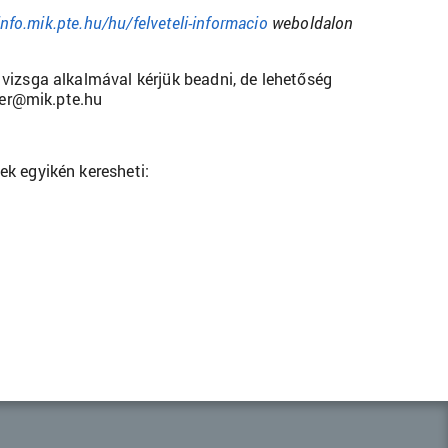
info.mik.pte.hu/hu/felveteli-informacio
weboldalon
vizsga alkalmával kérjük beadni, de lehetőség
eter@mik.pte.hu
ek egyikén keresheti: