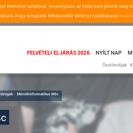
pt elemeket tartalmaz. Amennyiben az oldal nem jelenik meg he
álunk, hogy a legjobb felhasználói élményt nyújthassuk.
További
FELVÉTELI ELJÁRÁS 2026
NYÍLT NAP
M
Ösztöndíjak
K
 vizsgák
Mérnökinformatikus MSc
Sc