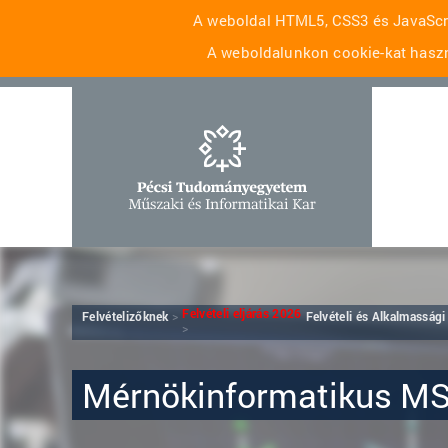
A weboldal HTML5, CSS3 és JavaScri
A weboldalunkon cookie-kat haszn
Felvételi eljárás 2026
Felvételizőknek
Felvételi és Alkalmassági
Mérnökinformatikus M