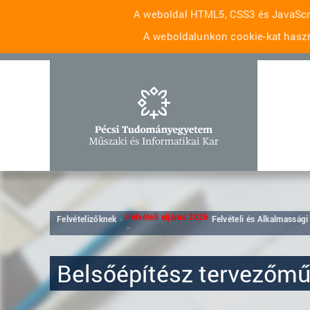
A weboldal HTML5, CSS3 és JavaScri
A weboldalunkon cookie-kat haszn
Felvételi eljárás 2026
Felvételizőknek
Felvételi és Alkalmassági
Belsőépítész tervezőm