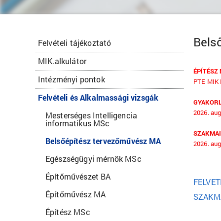
Bels
Felvételi tájékoztató
MIK.alkulátor
ÉPÍTÉSZ 
Intézményi pontok
PTE MIK B
Felvételi és Alkalmassági vizsgák
GYAKORL
2026. aug
Mesterséges Intelligencia
informatikus MSc
SZAKMAI
Belsőépítész tervezőművész MA
2026. aug
Egészségügyi mérnök MSc
Építőművészet BA
FELVET
Építőművész MA
SZAKM
Építész MSc