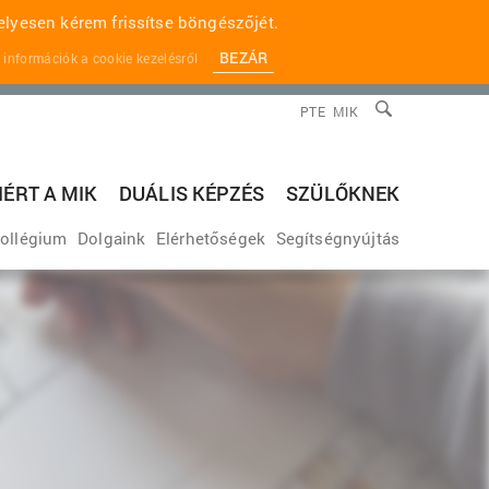
lyesen kérem frissítse böngészőjét.
BEZÁR
 információk a cookie kezelésről
PTE
MIK
IÉRT A MIK
DUÁLIS KÉPZÉS
SZÜLŐKNEK
ollégium
Dolgaink
Elérhetőségek
Segítségnyújtás