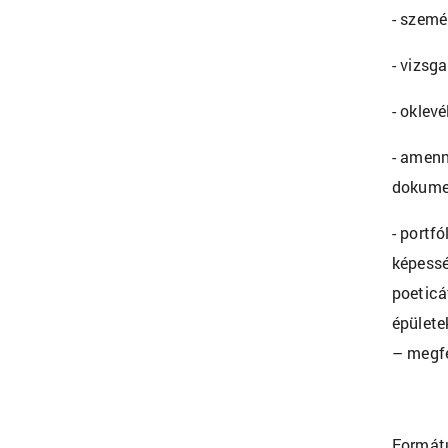
- szemé
- vizsg
- oklev
- amenn
dokumen
- portf
képessé
poeticá
épülete
– megfe
Formátu