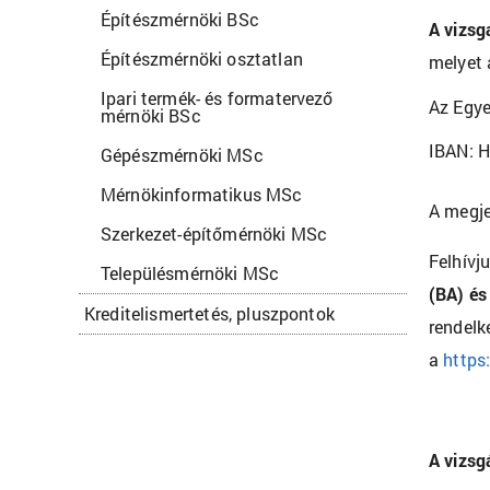
Építészmérnöki BSc
A vizsga
Építészmérnöki osztatlan
melyet 
Ipari termék- és formatervező
Az Egy
mérnöki BSc
IBAN: 
Gépészmérnöki MSc
Mérnökinformatikus MSc
A megje
Szerkezet-építőmérnöki MSc
Felhívj
Településmérnöki MSc
(BA) és
Kreditelismertetés, pluszpontok
rendelk
a
https
A vizsg