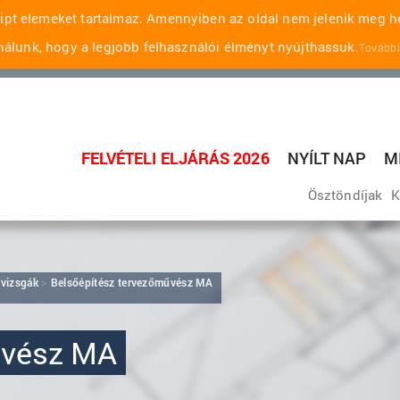
pt elemeket tartalmaz. Amennyiben az oldal nem jelenik meg he
álunk, hogy a legjobb felhasználói élményt nyújthassuk.
További
FELVÉTELI ELJÁRÁS 2026
NYÍLT NAP
M
Ösztöndíjak
K
 vizsgák
Belsőépítész tervezőművész MA
űvész MA