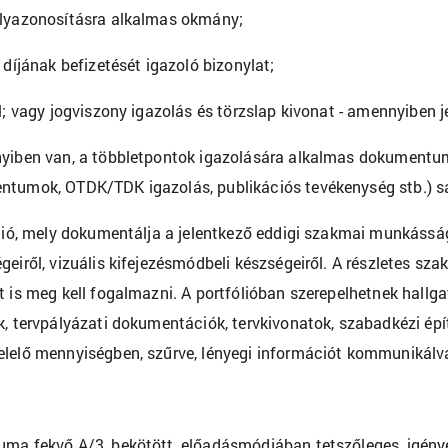
lyazonosításra alkalmas okmány;
a díjának befizetését igazoló bizonylat;
él; vagy jogviszony igazolás és törzslap kivonat - amennyiben 
yiben van, a többletpontok igazolására alkalmas dokumentum
tumok, OTDK/TDK igazolás, publikációs tevékenység stb.) sajá
ólió, mely dokumentálja a jelentkező eddigi szakmai munkásságá
geiről, vizuális kifejezésmódbeli készségeiről. A részletes sza
t is meg kell fogalmazni. A portfólióban szerepelhetnek hallga
k, tervpályázati dokumentációk, tervkivonatok, szabadkézi épí
lelő mennyiségben, szűrve, lényegi információt kommunikálv
ma fekvő A/3, bekötött, előadásmódjában tetszőleges, igénye