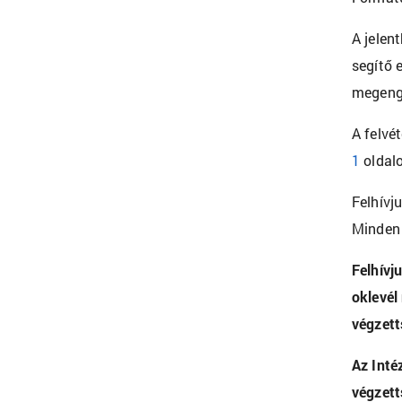
A jelen
segítő 
megeng
A felvé
1
oldalo
Felhívj
Minden 
Felhívj
oklevél
végzetts
Az Inté
végzett