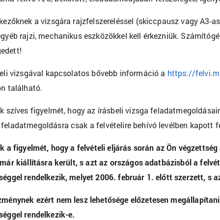
tkezőknek a vizsgára rajzfelszereléssel (skiccpausz vagy A3-a
egyéb rajzi, mechanikus eszközökkel kell érkezniük. Számítóg
edett!
teli vizsgával kapcsolatos bővebb információ a
https://felvi.
n található.
uk szíves figyelmét, hogy az írásbeli vizsga feladatmegoldás
feladatmegoldásra csak a felvételire behívó levélben
kapott f
uk a figyelmét, hogy a felvételi eljárás során az Ön végzettsé
 már kiállításra került, s azt az országos adatbázisból a felvé
éggel rendelkezik, melyet 2006. február 1. előtt szerzett, s azt
zménynek ezért nem lesz lehetősége előzetesen megállapítani
séggel rendelkezik-e.