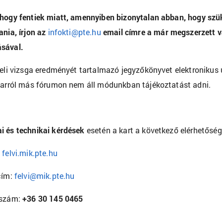
hogy fentiek miatt, amennyiben bizonytalan abban, hogy szü
ania, írjon az
infokti@pte.hu
email címre a már megszerzett v
sával.
teli vizsga eredményét tartalmazó jegyzőkönyvet elektronikus 
 arról más fórumon nem áll módunkban tájékoztatást adni.
 és technikai kérdések
esetén a kart a következő elérhetőség
:
felvi.mik.pte.hu
cím:
felvi@mik.pte.hu
nszám:
+36 30 145 0465