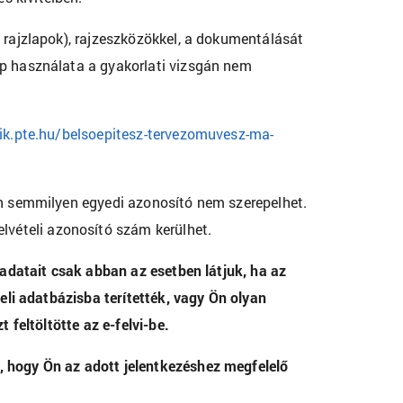
s rajzlapok), rajzeszközökkel, a dokumentálását
ép használata a gyakorlati vizsgán nem
mik.pte.hu/belsoepitesz-tervezomuvesz-ma-
ain semmilyen egyedi azonosító nem szerepelhet.
elvételi azonosító szám kerülhet.
g adatait csak abban az esetben látjuk, ha az
teli adatbázisba terítették, vagy Ön olyan
 feltöltötte az e-felvi-be.
, hogy Ön az adott jelentkezéshez megfelelő