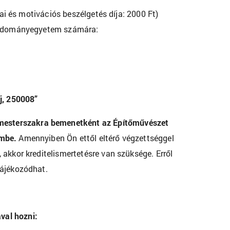
mai és motivációs beszélgetés díja: 2000 Ft)
i Tudományegyetem számára:
j, 250008”
mesterszakra bemenetként az Építőművészet
embe
.
Amennyiben Ön ettől eltérő végzettséggel
 akkor kreditelismertetésre van szüksége. Erről
ájékozódhat.
val hozni: