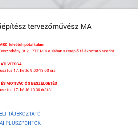
őépítész tervezőművész MA
MSC felvételi
pótalkalom
oszorkány út 2., PTE MIK aulában szereplő tájékoztató szerint
ATI VIZSGA
usztus 17. hétfő 9.00-13.00 óra
 ÉS MOTIVÁCIÓS BESZÉLGETÉS
usztus 17. hétfő 13.00 órától
ÉLI TÁJÉKOZTATÓ
AI PLUSZPONTOK