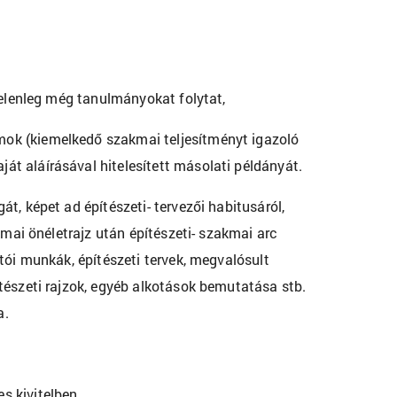
jelenleg még tanulmányokat folytat,
ok (kiemelkedő szakmai teljesítményt igazoló
t aláírásával hitelesített másolati példányát.
t, képet ad építészeti- tervezői habitusáról,
kmai önéletrajz után építészeti- szakmai arc
tói munkák, építészeti tervek, megvalósult
tészeti rajzok, egyéb alkotások bemutatása stb.
a.
s kivitelben.