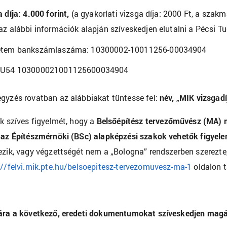
 díja: 4.000 forint
,
(a gyakorlati vizsga díja: 2000 Ft, a szak
az alábbi információk alapján szíveskedjen elutalni a Pécs
etem bankszámlaszáma: 10300002-10011256-00034904
HU54 103000021001125600034904
gyzés rovatban az alábbiakat tüntesse fel:
név, „MIK vizsgadí
uk szíves figyelmét, hogy a
Belsőépítész tervezőművész (MA) 
 az Építészmérnöki (BSc) alapképzési szakok vehetők figyel
ezik, vagy végzettségét nem a „Bologna” rendszerben szerezte,
://felvi.mik.pte.hu/belsoepitesz-tervezomuvesz-ma-1
oldalon t
ára a következő, eredeti dokumentumokat szíveskedjen magá