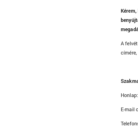
Kérem, 
benyújt
megadá
A felvé
címére,
Szakmai
Honlap
E-mail 
Telefo