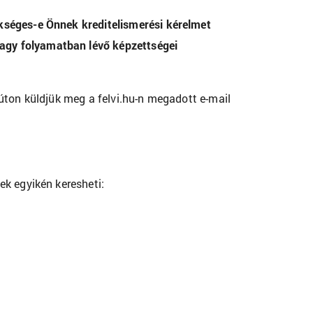
kséges-e Önnek kreditelismerési kérelmet
agy folyamatban lévő képzettségei
úton küldjük meg a felvi.hu-n megadott e-mail
ek egyikén keresheti: