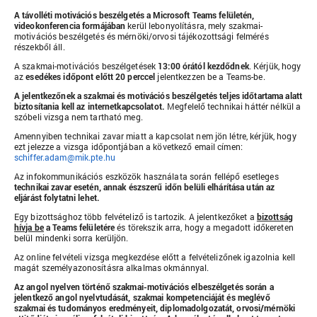
A távolléti motivációs beszélgetés a Microsoft Teams felületén,
videokonferencia formájában
kerül lebonyolításra, mely szakmai-
motivációs beszélgetés és mérnöki/orvosi tájékozottsági felmérés
részekből áll.
A szakmai-motivációs beszélgetések
13:00 órától kezdődnek
. Kérjük, hogy
az
esedékes időpont előtt 20 perccel
jelentkezzen be a Teams-be.
A jelentkezőnek a szakmai és motivációs beszélgetés teljes időtartama alatt
biztosítania kell az internetkapcsolatot.
Megfelelő technikai háttér nélkül a
szóbeli vizsga nem tartható meg.
Amennyiben technikai zavar miatt a kapcsolat nem jön létre, kérjük, hogy
ezt jelezze a vizsga időpontjában a következő email címen:
schiffer.adam@mik.pte.hu
Az infokommunikációs eszközök használata során fellépő esetleges
technikai zavar esetén, annak észszerű időn belüli elhárítása után az
eljárást folytatni lehet.
Egy bizottsághoz több felvételiző is tartozik. A jelentkezőket a
bizottság
hívja be
a Teams felületére
és törekszik arra, hogy a megadott időkereten
belül mindenki sorra kerüljön.
Az online felvételi vizsga megkezdése előtt a felvételizőnek igazolnia kell
magát személyazonosításra alkalmas okmánnyal.
Az angol nyelven történő szakmai-motivációs elbeszélgetés során a
jelentkező angol nyelvtudását, szakmai kompetenciáját és meglévő
szakmai és tudományos eredményeit, diplomadolgozatát, orvosi/mérnöki