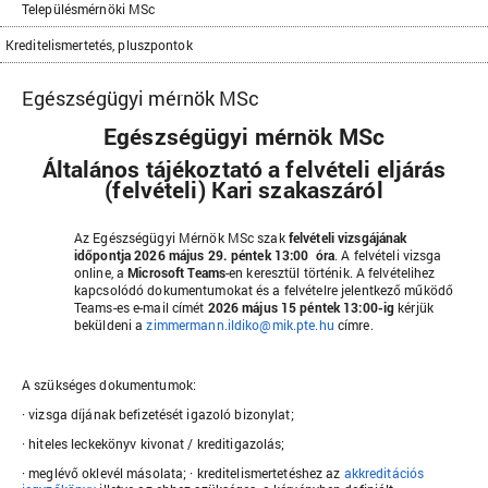
Településmérnöki MSc
Kreditelismertetés, pluszpontok
Egészségügyi mérnök MSc
Egészségügyi mérnök MSc
Általános tájékoztató a felvételi eljárás
(felvételi) Kari szakaszáról
Az Egészségügyi Mérnök MSc szak
felvételi vizsgájának
időpontja
2026 május 29. péntek 13:00
óra
.
A felvételi vizsga
online, a
Microsoft Teams
-en keresztül történik. A felvételihez
kapcsolódó dokumentumokat és a felvételre jelentkező működő
Teams-es e-mail címét
2026 május 15 péntek 13:00-ig
kérjük
beküldeni a
zimmermann.ildiko@mik.pte.hu
címre.
A szükséges dokumentumok:
· vizsga díjának befizetését igazoló bizonylat;
· hiteles leckekönyv kivonat / kreditigazolás;
· meglévő oklevél másolata; · kreditelismertetéshez az
akkreditációs