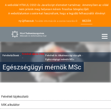
A weboldal HTML5, CSS3 és JavaScript elemeket tartalmaz. Amennyiben az oldal
nem jelenik meg helyesen kérem frissítse böngészőjét.
A weboldalunkon cookie-kat használunk, hogy a legjobb felhasználói élményt
nyújthassuk.
BEZÁR
További információk a cookie kezelésről
Felvételi eljárás 2026
Felvételizőknek
Felvételi és Alkalmassági vizsgák
Egészségügyi mérnök MSc
Egészségügyi mérnök MSc
Felvételi tájékoztató
MIK.alkulátor