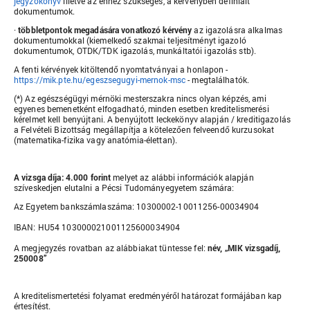
jegyzőkönyv
illetve az ehhez szükséges, a kérvényben definiált
dokumentumok.
·
többletpontok megadására vonatkozó kérvény
az igazolásra alkalmas
dokumentumokkal (kiemelkedő szakmai teljesítményt igazoló
dokumentumok, OTDK/TDK igazolás, munkáltatói igazolás stb).
A fenti kérvények kitöltendő nyomtatványai a honlapon -
https://mik.pte.hu/egeszsegugyi-mernok-msc
- megtalálhatók.
(*) Az egészségügyi mérnöki mesterszakra nincs olyan képzés, ami
egyenes bemenetként elfogadható, minden esetben kreditelismerési
kérelmet kell benyújtani. A benyújtott leckekönyv alapján / kreditigazolás
a Felvételi Bizottság megállapítja a kötelezően felveendő kurzusokat
(matematika-fizika vagy anatómia-élettan).
A vizsga díja: 4.000 forint
melyet az alábbi információk alapján
szíveskedjen elutalni a Pécsi Tudományegyetem számára:
Az Egyetem bankszámlaszáma: 10300002-10011256-00034904
IBAN: HU54 103000021001125600034904
A megjegyzés rovatban az alábbiakat tüntesse fel:
név, „MIK vizsgadíj,
250008”
A kreditelismertetési folyamat eredményéről határozat formájában kap
értesítést.