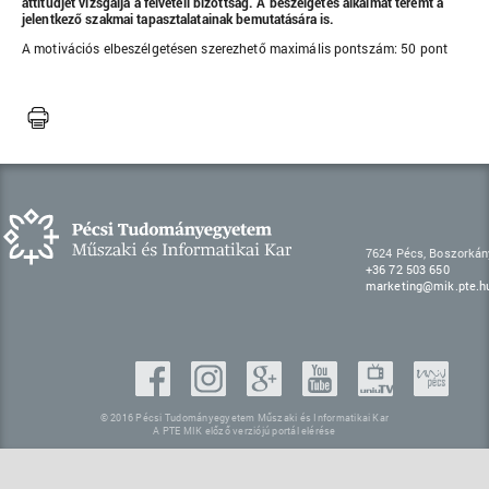
attitűdjét vizsgálja a felvételi bizottság. A beszélgetés alkalmat teremt a
jelentkező szakmai tapasztalatainak bemutatására is.
A motivációs elbeszélgetésen szerezhető maximális pontszám: 50 pont
7624 Pécs, Boszorkán
+36 72 503 650
marketing@mik.pte.h
© 2016 Pécsi Tudományegyetem Műszaki és Informatikai Kar
A PTE MIK előző verziójú portál elérése