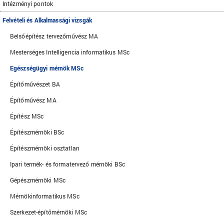
Intézményi pontok
Felvételi és Alkalmassági vizsgák
Belsőépítész tervezőművész MA
Mesterséges Intelligencia informatikus MSc
Egészségügyi mérnök MSc
Építőművészet BA
Építőművész MA
Építész MSc
Építészmérnöki BSc
Építészmérnöki osztatlan
Ipari termék- és formatervező mérnöki BSc
Gépészmérnöki MSc
Mérnökinformatikus MSc
Szerkezet-építőmérnöki MSc