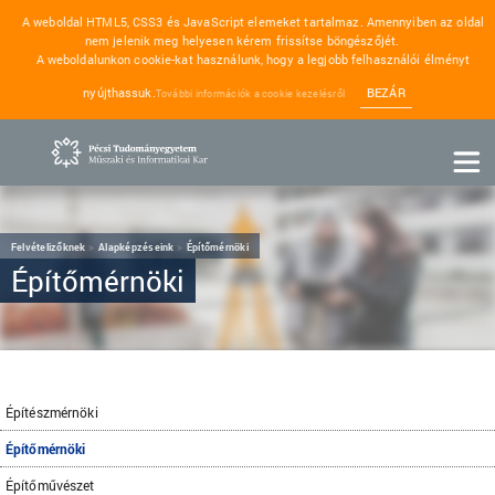
A weboldal HTML5, CSS3 és JavaScript elemeket tartalmaz. Amennyiben az oldal
nem jelenik meg helyesen kérem frissítse böngészőjét.
A weboldalunkon cookie-kat használunk, hogy a legjobb felhasználói élményt
nyújthassuk.
BEZÁR
További információk a cookie kezelésről
Felvételizőknek
Alapképzéseink
Építőmérnöki
Építőmérnöki
Építészmérnöki
Építőmérnöki
Építőművészet