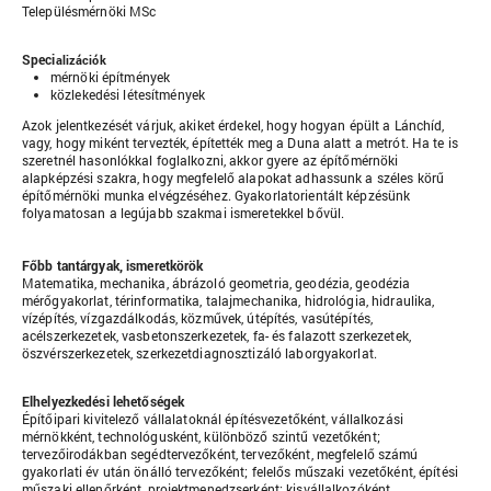
Településmérnöki MSc
Speci
alizációk
mérnöki építmények
közlekedési létesítmények
Azok jelentkezését várjuk, akiket érdekel, hogy hogyan épült a Lánchíd,
vagy, hogy miként tervezték, építették meg a Duna alatt a metrót. Ha te is
szeretnél hasonlókkal foglalkozni, akkor gyere az építőmérnöki
alapképzési szakra, hogy megfelelő alapokat adhassunk a széles körű
építőmérnöki munka elvégzéséhez. Gyakorlatorientált képzésünk
folyamatosan a legújabb szakmai ismeretekkel bővül.
Főbb tantárgyak, ismeretkörök
Matematika, mechanika, ábrázoló geometria, geodézia, geodézia
mérőgyakorlat, térinformatika, talajmechanika, hidrológia, hidraulika,
vízépítés, vízgazdálkodás, közművek, útépítés, vasútépítés,
acélszerkezetek, vasbetonszerkezetek, fa- és falazott szerkezetek,
öszvérszerkezetek, szerkezetdiagnosztizáló laborgyakorlat.
Elhelyezkedési lehetőségek
Építőipari kivitelező vállalatoknál építésvezetőként, vállalkozási
mérnökként, technológusként, különböző szintű vezetőként;
tervezőirodákban segédtervezőként, tervezőként, megfelelő számú
gyakorlati év után önálló tervezőként; felelős műszaki vezetőként, építési
műszaki ellenőrként, projektmenedzserként; kisvállalkozóként,