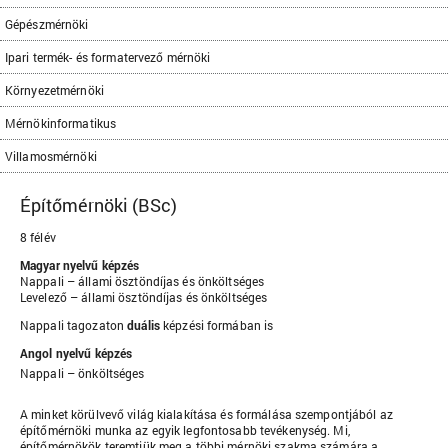
Gépészmérnöki
Ipari termék- és formatervező mérnöki
Környezetmérnöki
Mérnökinformatikus
Villamosmérnöki
Építőmérnöki (BSc)
8 félév
Magyar nyelvű képzés
Nappali – állami ösztöndíjas és önköltséges
Levelező – állami ösztöndíjas és önköltséges
Nappali tagozaton
duális
képzési formában is
Angol nyelvű képzés
Nappali – önköltséges
A minket körülvevő világ kialakítása és formálása szempontjából az
építőmérnöki munka az egyik legfontosabb tevékenység. Mi,
építőmérnökök teremtjük meg a többi mérnöki szakma számára a