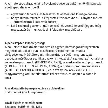
A várható specializációkat is figyelembe véve, az építőmérnökök képesek
adott specializáción belül:
egyszerűbb tervezési és fejlesztési feladatok önálló megoldására,
bonyolultabb tervezési és fejlesztési feladatokban – irányítás melletti
– érdemi mérnöki közreműködésre,
kellő szakmai gyakorlat után tervezői és vezető tervezői jogosultság
megszerzésére, munkavédelmi feladatok megoldására.
A pécsi képzés különlegessége
A nálunk eltöltött idő alatt modern és egyben barátságos környezetben
megfelelő alapokat adunk a széles körű építőmérnöki munka
elvégzéséhez. Mérőtáboraink, mint például az Orfűn megrendezett
geodéziai mérőtábor segítik a gyakorlati képzést. A szakmai színvonalat a
végeselem programok, (FEMDESIGN, AXIS),
a szerkezettervező programok
(TEKLA STRUCTURES, ALLPLAN, ANSYS)
, a grafikus programrendszerek
(AUTOCAD, CIVIL3D, ARCHICAD) és a WasyGeo, ArcView 3.2, ESRI
Magyarország ArcGIS térinformatikai szoftvereken alapuló oktatás is
emeli.
A szakképzettség megnevezése az oklevélben
Építőmérnök (Civil Engineering)
Továbblépés mesterképzésre
Szerkezet-építőmérnöki MSc