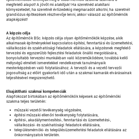
megfelelő alapot! A jövőt mi alakítjuk! Ha szeretnéd alakítani
környezetedet, ha szeretnél évtizedekig megmaradót alkotni, ha szeretnél
grandiózus építkezések résztvevője lenni, akkor válaszd az építőmérnök
alapképzést!
A képzés célja
Az építőmérnök BSc. képzés célja olyan építőmérnökök képzése, akik
alkalmasak építményekkel kapcsolatos építési, fenntartási és üzemeltetési,
vállalkozási és szakhatósági feladatok ellátására, a képzésnek megfelelő
tervezési és egyszerűbb fejlesztési feladatok önálló megoldására,
bonyolultabb tervezési munkákban való közreműködésre, továbbá kellő
mélységű elméleti ismeretekkel rendelkeznek tanulmányaik
mesterképzésben való folytatásához. A tervezői és a vezető tervezői
jogosultság az előírt gyakorlati idő után a szakmai kamarák elvárásainak
teljesítésével megszerezhető.
Elsajátítható szakmai kompetenciák
Alapfokozat birtokában az építőmérnökök képesek az építőmérnöki
szakma teljes területén:
műszaki vezetői tevékenység végzésére,
építési műszaki ellenőri tevékenység folytatására,
építési-, akadálymentesítési-, fenntartási és üzemeltetési-,
vállalkozási- és szakhatósági feladatok ellátására,
településmérnöki- és településüzemeltetési feladatok ellátására az
önkormányzatok területén.