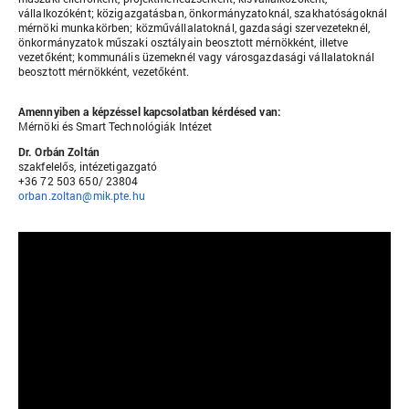
vállalkozóként; közigazgatásban, önkormányzatoknál, szakhatóságoknál
mérnöki munkakörben; közművállalatoknál, gazdasági szervezeteknél,
önkormányzatok műszaki osztályain beosztott mérnökként, illetve
vezetőként; kommunális üzemeknél vagy városgazdasági vállalatoknál
beosztott mérnökként, vezetőként.
Amennyiben a képzéssel kapcsolatban kérdésed van:
Mérnöki és Smart Technológiák Intézet
Dr. Orbán Zoltán
szakfelelős, intézetigazgató
+36 72 503 650/ 23804
orban.zoltan@mik.pte.hu