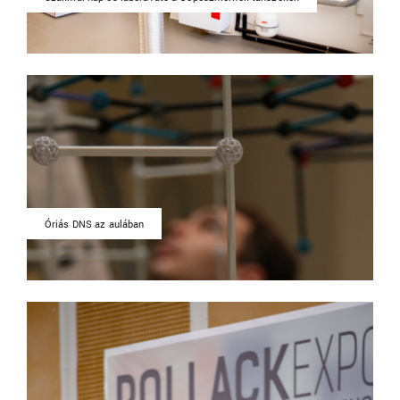
Óriás DNS az aulában