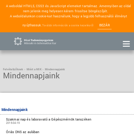
A weboldal HTML5, CSS3 és JavaScript elemeket tartalmaz. Amennyiben az oldal
nem jelenik meg helyesen kérem frissítse böngészőjét.
A weboldalunkon cookie-kat használunk, hogy a legjobb felhasználói élményt
nyújthassuk.
BEZÁR
További információk a cookie kezelésről
Felvételizőknek
Miért a MIK
Mindennapjaink
Mindennapjaink
Mindennapjaink
Szakmai nap és laboravató a Gépészmérnök tanszéken
2016-04-19
Óriás DNS az aulában